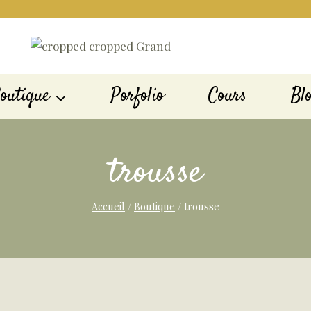
outique
Porfolio
Cours
Bl
trousse
Accueil
/
Boutique
/
trousse