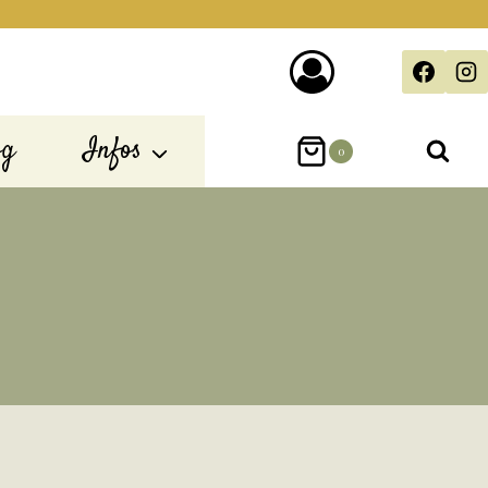
og
Infos
0