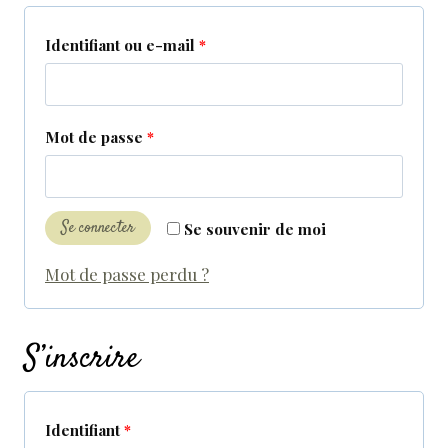
O
Identifiant ou e-mail
*
b
l
O
Mot de passe
*
i
b
g
l
a
Se connecter
Se souvenir de moi
i
t
Mot de passe perdu ?
g
o
a
i
S’inscrire
t
r
o
e
i
O
Identifiant
*