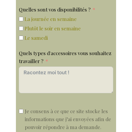
Quelles sont vos disponibilités ?
La journée en semaine
Plutôt le soir en semaine
Le samedi
Quels types d'accessoires vous souhaitez
travailler ?
Je consens à ce que ce site stocke les
informations que j’ai envoyées afin de
pouvoir répondre à ma demande.