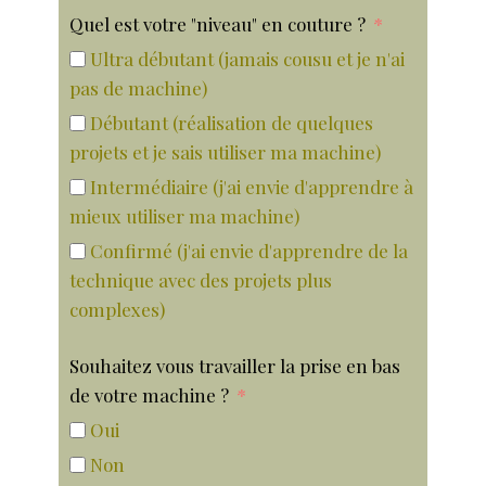
Quel est votre "niveau" en couture ?
Ultra débutant (jamais cousu et je n'ai
pas de machine)
Débutant (réalisation de quelques
projets et je sais utiliser ma machine)
Intermédiaire (j'ai envie d'apprendre à
mieux utiliser ma machine)
Confirmé (j'ai envie d'apprendre de la
technique avec des projets plus
complexes)
Souhaitez vous travailler la prise en bas
de votre machine ?
Oui
Non