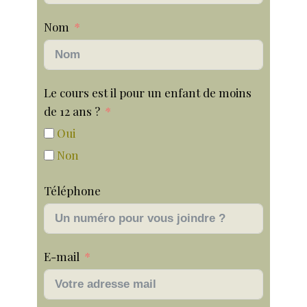
Nom
Le cours est il pour un enfant de moins
de 12 ans ?
Oui
Non
Téléphone
E-mail