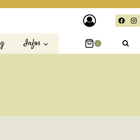
og
Infos
0