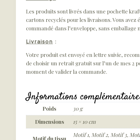
Les produits sont livrés dans une pochette kraft.
cartons recyclés pour les livraisons. Vous ave
commandé dans l’enveloppe, sans emballage ni m
Livraison
:
Votre produit est envoyé en lettre suivie, reco
de choisir un retrait gratuit sur l’un de mes 2 p
moment de valider la commande.
Informations complémentaire
Poids
30 g
Dimensions
15 × 10 cm
Motif 1, Motif 2, Motif 3, Moti
Motif du tissu