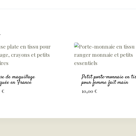
…
se de maquillage
Petit porte-monnaie en ti
iquée en France
pour femme fait main
0
€
10,00
€