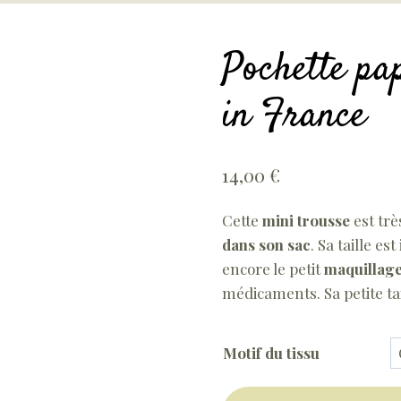
Pochette pa
in France
14,00
€
Cette
mini trousse
est trè
dans son sac
. Sa taille e
encore le petit
maquillag
médicaments. Sa petite tail
Motif du tissu
quantité