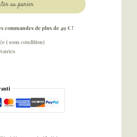
uter au panier
es commandes de plus de 49 € !
 ( sous condition)
 Nantes
anti