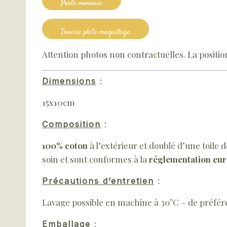
Porte monnaie
Trousse plate maquillage
Attention photos non contractuelles. La positi
Dimensions
:
15x10cm
Composition
:
100% coton
à l’extérieur et doublé d’une toile 
soin et sont conformes à la
réglementation e
Précautions d’entretien
:
Lavage possible en machine à 30°C – de préfére
Emballage
: