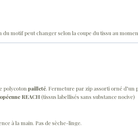
on du motif peut changer selon la coupe du tissu au momen
de polycoton
pailleté
. Fermeture par zip assorti orné d’un p
uropéenne REACH
(tissus labellisés sans substance nocive)
nce à la main. Pas de sèche-linge.