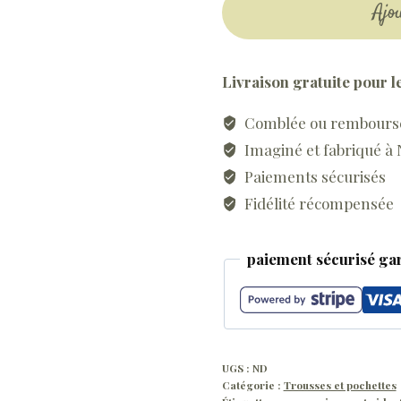
Ajo
de
Pochette
papier
Livraison gratuite pour l
d'identité
made
Comblée ou remboursée
in
Imaginé et fabriqué à
France
Paiements sécurisés
Fidélité récompensée
paiement sécurisé gar
UGS :
ND
Catégorie :
Trousses et pochettes