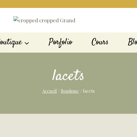
outique
Porfolio
Cours
Bl
lacets
Accueil
/
Boutique
/
lacets