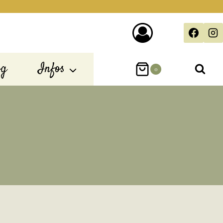
og
Infos
0