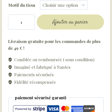
Motif du tissu
quantité
Ajouter au panier
de
Lacets
de
Livraison gratuite pour les commandes de plus
baskets
de 49 € !
fantaisies
fleuris
Comblée ou remboursée ( sous condition)
Imaginé et fabriqué à Nantes
Paiements sécurisés
Fidélité récompensée
paiement sécurisé garanti