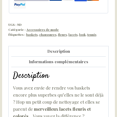
UGS :
ND
Catégorie :
Accessoires de mode
Étiquettes :
baskets
,
chaussures
,
fleurs
,
lacets
,
look
,
tennis
Description
Informations complémentaires
Description
Vous avez envie de rendre vos baskets
encore plus superbes qu’elles ne le sont déjà
? Hop un petit coup de nettoyage et elles se
parent de
merveilleux lacets fleuris et
colorés
… Vous voyez la différence ?