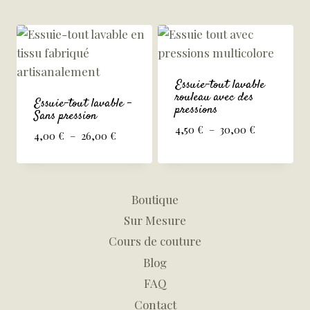
Essuie-tout lavable
rouleau avec des
Essuie-tout lavable –
pressions
Sans pression
Plage
4,50
€
–
30,00
€
Plage
4,00
€
–
26,00
€
de
de
prix :
prix :
4,50 €
4,00 €
à
à
Boutique
30,00 €
26,00 €
Sur Mesure
Cours de couture
Blog
FAQ
Contact