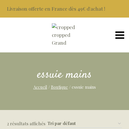
Aller
Livraison offerte en France dès 49€ d'achat !
au
contenu
essuie mains
Accueil
/
Boutique
/
essuie mains
2 résultats affichés