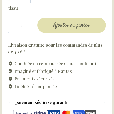
tissu
quantité
Ajouter au panier
de
Essuie-
tout
Livraison gratuite pour les commandes de plus
lavable
de 49 € !
rouleau
avec
Comblée ou remboursée ( sous condition)
des
Imaginé et fabriqué à Nantes
pressions
Paiements sécurisés
Fidélité récompensée
paiement sécurisé garanti