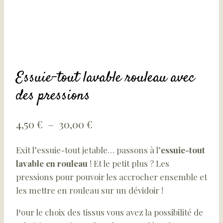
Essuie-tout lavable rouleau avec
des pressions
Plage
4,50
€
–
30,00
€
de
Exit l’essuie-tout jetable… passons à l’
essuie-tout
prix :
lavable en rouleau
! Et le petit plus ? Les
4,50 €
pressions pour pouvoir les accrocher ensemble et
à
les mettre en rouleau sur un dévidoir !
30,00 €
Pour le choix des tissus vous avez la possibilité de