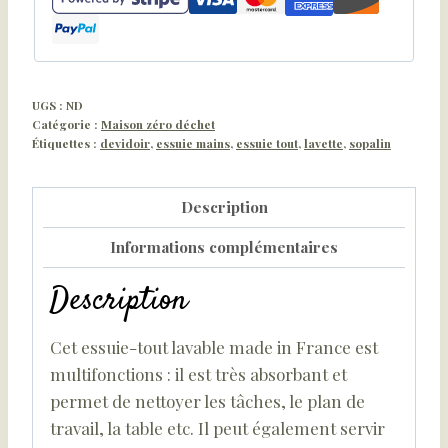
UGS :
ND
Catégorie :
Maison zéro déchet
Étiquettes :
devidoir
,
essuie mains
,
essuie tout
,
lavette
,
sopalin
Description
Informations complémentaires
Description
Cet essuie-tout lavable made in France est
multifonctions : il est très absorbant et
permet de nettoyer les tâches, le plan de
travail, la table etc. Il peut également servir