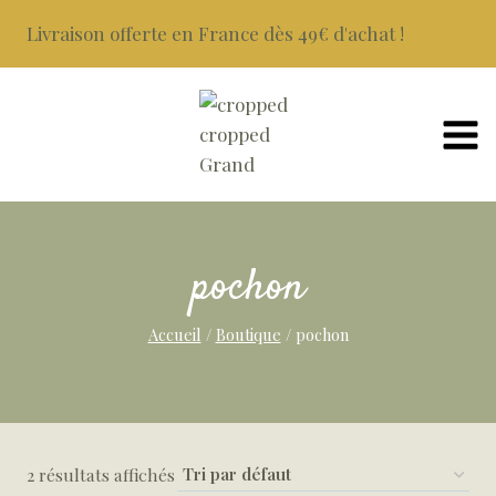
Aller
Livraison offerte en France dès 49€ d'achat !
au
contenu
pochon
Accueil
/
Boutique
/
pochon
2 résultats affichés