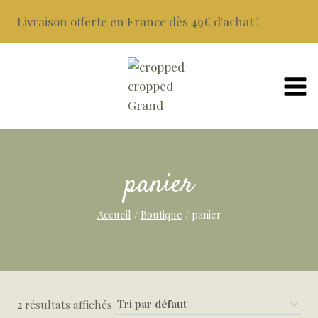
Aller
Livraison offerte en France dès 49€ d'achat !
au
contenu
panier
Accueil
/
Boutique
/
panier
2 résultats affichés