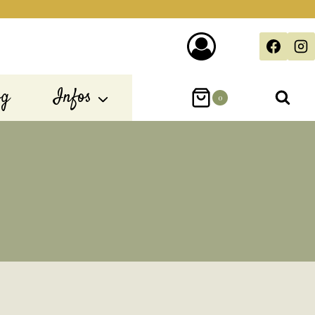
og
Infos
0