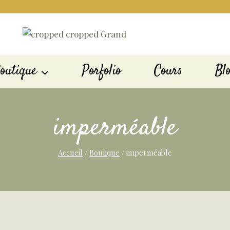
outique
Porfolio
Cours
Bl
imperméable
Accueil
/
Boutique
/
imperméable