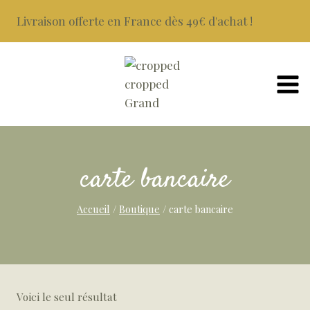
Aller
Livraison offerte en France dès 49€ d'achat !
au
contenu
carte bancaire
Accueil
/
Boutique
/
carte bancaire
Voici le seul résultat